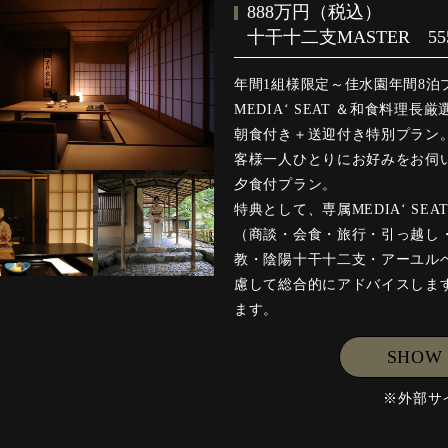
888万円（税込）
十干十二支MASTER 5
年間1組様限定～佳水園年間8泊
MEDIA‘ SEAT ＆和食料
朝食付き＋送迎付き特別プラン
客様一人ひとりにお好みをお伺
夕食付プラン。
特典として、専属MEDIA‘ S
（商談・会食・旅行・引っ越し
教・陰陽十干十二支・アーユル
慮して総合的にアドバイスします
ます。
SHOW
※外部サ