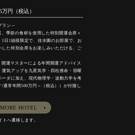
55万円（税込）
プラン～
理長厳選、季節の食材を使用した特別開運会席＋
。1日1組様限定で、佳水園のお部屋で、お
いした特別会席をお楽しみいただける、ご
EAT 開運マスターによる年間開運アドバイス
・運気アップを九星気学・四柱推命・宿曜
ベーダに加え、現代物理学・波動力学を考
/通常年間500万円～（税込））が付随し
 MORE HOTEL
イトへ遷移します。